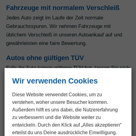
Fahrzeuge mit normalem Verschleiß
Jedes Auto zeigt im Laufe der Zeit normale
Gebrauchsspuren. Wir nehmen Fahrzeuge mit
üblichem Verschleiß in unseren Autoankauf auf und
gewährleisten eine faire Bewertung.
Autos ohne gültigen TÜV
Falls Ihr Auto keinen gültigen TÜV hat, lassen Sie sich
nicht entmutigen. Unser Autoankauf-Service akzeptiert
Wir verwenden Cookies
auch Fahrzeuge ohne TÜV und berücksichtigt dabei
den aktuellen Zustand Ihres Fahrzeugs.
Diese Website verwendet Cookies, um zu
verstehen, woher unsere Besucher kommen.
Fahrzeuge mit Unfallschäden
Außerdem hilft es uns dabei, die Nutzer­erfahrung
zu verbesserrn und die Website weiter zu
Unfälle können unvorhersehbar sein. Wenn Ihr Auto
entwickeln. Durch den Klick auf „Alles akzeptieren“
Unfallschäden aufweist, zögern Sie nicht, es uns
erteilst du uns Deine ausdrückliche Einwilligung.
anzubieten. Wir nehmen Fahrzeuge mit Unfallschäden