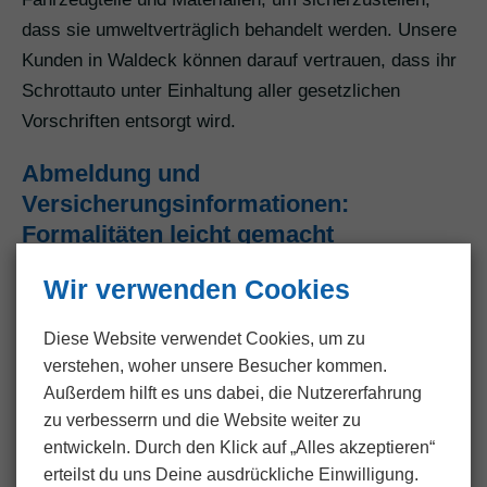
dass sie umweltverträglich behandelt werden. Unsere
Kunden in Waldeck können darauf vertrauen, dass ihr
Schrottauto unter Einhaltung aller gesetzlichen
Vorschriften entsorgt wird.
Abmeldung und
Versicherungsinformationen:
Formalitäten leicht gemacht
Die lästigen Formalitäten rund um die Abmeldung und
Wir verwenden Cookies
die Benachrichtigung der Versicherung übernehmen
wir gerne für unsere Kunden. Nach dem
Autoankauf
Diese Website verwendet Cookies, um zu
in Waldeck
kümmern wir uns um sämtliche
verstehen, woher unsere Besucher kommen.
bürokratischen Schritte, damit unsere Kunden sich
Außerdem hilft es uns dabei, die Nutzer­erfahrung
zu verbesserrn und die Website weiter zu
darauf konzentrieren können, ihren Verkaufserlös zu
entwickeln. Durch den Klick auf „Alles akzeptieren“
genießen. Von der Abmeldung beim
erteilst du uns Deine ausdrückliche Einwilligung.
Straßenverkehrsamt bis zur Kommunikation mit der