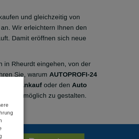
kaufen und gleichzeitig von
an. Wir erleichtern Ihnen den
uft. Damit eröffnen sich neue
en in Rheurdt eingehen, von der
fahren Sie, warum
AUTOPROFI-24
W Bar Ankauf
oder den
Auto
haft wie möglich zu gestalten.
sere
ahrung
n
e
g