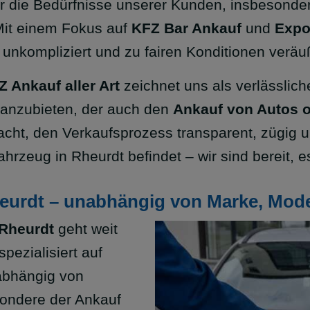
r die Bedürfnisse unserer Kunden, insbesonde
Mit einem Fokus auf
KFZ Bar Ankauf
und
Expo
 unkompliziert und zu fairen Konditionen verä
Z Ankauf aller Art
zeichnet uns als verlässlich
 anzubieten, der auch den
Ankauf von Autos 
acht, den Verkaufsprozess transparent, zügig u
ahrzeug in Rheurdt befindet – wir sind bereit,
urdt – unabhängig von Marke, Mode
 Rheurdt
geht weit
pezialisiert auf
abhängig von
sondere der Ankauf