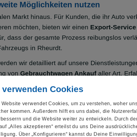
weite Möglichkeiten nutzen
len Markt hinaus. Für Kunden, die ihr Auto ver
ieren möchten, bieten wir einen
Export-Service
r, dass der gesamte Prozess reibungslos verlä
Fahrzeugs in Rheurdt.
rden wir detailliert auf unsere Dienstleistung
ung von
Gebrauchtwagen Ankauf
aller Art. Er
geht, ein Auto zu verkaufen – sei es für den
PK
 verwenden Cookies
m Ihren Verkaufsprozess so einfach und vorteil
 Website verwendet Cookies, um zu verstehen, woher un
her kommen. Außerdem hilft es uns dabei, die Nutzer­erf
rbesserrn und die Website weiter zu entwickeln. Durch de
 auf „Alles akzeptieren“ erteilst du uns Deine ausdrücklich
lligung. Über „Konfigurieren“ kannst du Deine Einwilligun