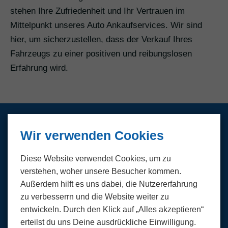
stehen Ihre Zufriedenheit und Ihr Vertrauen im
Mittelpunkt unseres Auto Ankaufservices. Wir sind
hier, um sicherzustellen, dass der Verkauf Ihres
Fahrzeugs zu einer positiven und reibungslosen
Erfahrung wird.
Wir verwenden Cookies
Wir kaufen PKW und LKW
aller Marken und Modelle
Diese Website verwendet Cookies, um zu
verstehen, woher unsere Besucher kommen.
Außerdem hilft es uns dabei, die Nutzer­erfahrung
Abarth
Alfa Romeo
zu verbesserrn und die Website weiter zu
entwickeln. Durch den Klick auf „Alles akzeptieren“
Audi
BMW
erteilst du uns Deine ausdrückliche Einwilligung.