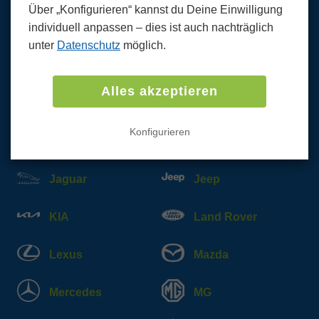
Über „Konfigurieren“ kannst du Deine Einwilligung
individuell anpassen ‒ dies ist auch nachträglich
Citroen
Cupra
unter
Datenschutz
möglich.
Dacia
DS
Alles akzeptieren
Fiat
Ford
Konfigurieren
Honda
Hyundai
Jaguar
Jeep
KIA
Land Rover
Lexus
Mazda
Mercedes
MG