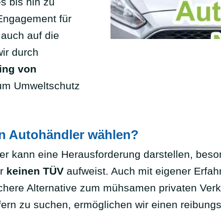
s bis hin zu
 Engagement für
 auch auf die
wir durch
ing von
zum Umweltschutz
en Autohändler wählen?
ter kann eine Herausforderung darstellen, bes
r
keinen TÜV
aufweist. Auch mit eigener Erfa
ichere Alternative zum mühsamen privaten Verka
fern zu suchen, ermöglichen wir einen reibung