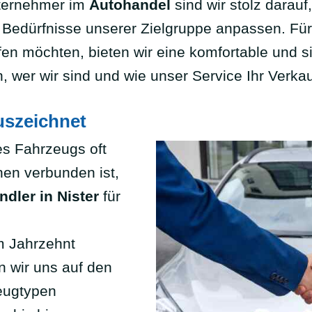
nternehmer im
Autohandel
sind wir stolz darauf
ie Bedürfnisse unserer Zielgruppe anpassen. Für
ufen möchten, bieten wir eine komfortable und 
, wer wir sind und wie unser Service Ihr Verkau
uszeichnet
nes Fahrzeugs oft
nen verbunden ist,
dler in Nister
für
m Jahrzehnt
 wir uns auf den
eugtypen