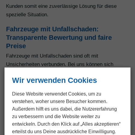
Kunden somit eine zuverlässige Lösung für diese
spezielle Situation.
Fahrzeuge mit Unfallschaden:
Transparente Bewertung und faire
Preise
Fahrzeuge mit Unfallschaden sind oft mit
Unsicherheiten verbunden. Bei uns können sich
Kunden in Landscheid auf eine transparente
Wir verwenden Cookies
Bewertung und faire Preise verlassen. Wir nehmen
uns die Zeit, Fahrzeuge mit Unfallschaden sorgfältig
Diese Website verwendet Cookies, um zu
zu begutachten, und bieten unseren Kunden einen
verstehen, woher unsere Besucher kommen.
klaren Überblick über den Wert ihres Fahrzeugs.
Außerdem hilft es uns dabei, die Nutzer­erfahrung
Unser Ziel ist es, in dieser speziellen Situation durch
zu verbesserrn und die Website weiter zu
transparente Bewertung und faire Preise Sicherheit
entwickeln. Durch den Klick auf „Alles akzeptieren“
erteilst du uns Deine ausdrückliche Einwilligung.
und Verlässlichkeit zu schaffen.