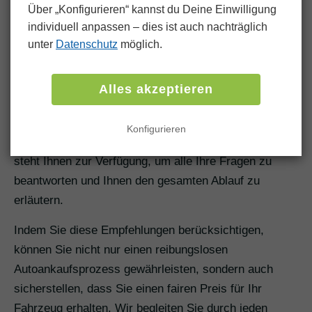
Ihren Bedürfnissen richten. Unabhängig davon, wo Sie
Über „Konfigurieren“ kannst du Deine Einwilligung
sich in Eichstegen befinden order einer anderen
individuell anpassen ‒ dies ist auch nachträglich
unter
Datenschutz
möglich.
Region, wir organisieren den Transport und kommen
zu Ihnen.
Alles akzeptieren
Offene und klare Kommunikation
Eine transparente Kommunikation ist der Schlüssel zu
Konfigurieren
einem reibungslosen Verkaufsprozess. Unser Team
steht Ihnen zur Verfügung, um alle Ihre Fragen zu
beantworten und Ihnen den gesamten Ablauf zu
erläutern.
Indem Sie diese Empfehlungen berücksichtigen,
können Sie nicht nur einen reibungslosen
Autoankaufsprozess gewährleisten, sondern auch
sicherstellen, dass Sie einen fairen Preis für Ihr
Fahrzeug erhalten. Wir begleiten Sie durch jeden