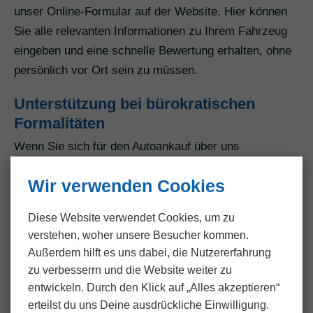
unser Online-Formular auf der Website. Hier können
Sie alle relevanten Informationen zu Ihrem Fahrzeug
eingeben und eine schnelle Bewertung erhalten, ohne
persönlich vor Ort sein zu müssen.
Unterstützung bei bürokratischen
Formalitäten
Wenn Sie sich für den Autoankauf über uns
entscheiden, übernehmen wir alle bürokratischen
Wir verwenden Cookies
Formalitäten, einschließlich der Abmeldung. Das spart
Ihnen Zeit und Mühe, da wir uns um alle rechtlichen
Diese Website verwendet Cookies, um zu
Aspekte kümmern.
verstehen, woher unsere Besucher kommen.
Außerdem hilft es uns dabei, die Nutzer­erfahrung
Flexible Abholung nach Ihren
zu verbesserrn und die Website weiter zu
Bedürfnissen
entwickeln. Durch den Klick auf „Alles akzeptieren“
Wir bieten flexible Abholungstermine an, die sich nach
erteilst du uns Deine ausdrückliche Einwilligung.