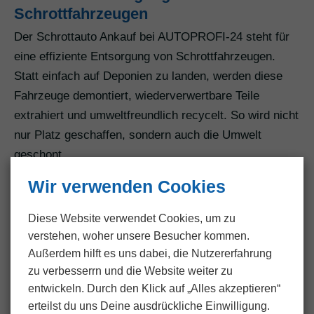
Schrottfahrzeugen
Der Schrottauto Ankauf bei AUTOPROFI-24 steht für
eine effiziente Entsorgung von Schrottfahrzeugen.
Statt einfach auf Deponien zu landen, werden diese
Fahrzeuge demontiert, wiederverwertbare Teile
extrahiert und umweltfreundlich recycelt. So wird nicht
nur Platz geschaffen, sondern auch die Umwelt
geschont.
Wir verwenden Cookies
Nachhaltige Verwertung von
Motorschadenfahrzeugen
Diese Website verwendet Cookies, um zu
Selbst Fahrzeuge mit Motorschaden werden bei
verstehen, woher unsere Besucher kommen.
AUTOPROFI-24 nachhaltig verwertet. Durch die
Außerdem hilft es uns dabei, die Nutzer­erfahrung
gezielte Wiederverwertung von noch nutzbaren
zu verbesserrn und die Website weiter zu
entwickeln. Durch den Klick auf „Alles akzeptieren“
Komponenten und den Einsatz umweltschonender
erteilst du uns Deine ausdrückliche Einwilligung.
Entsorgungsmethoden minimieren wir die