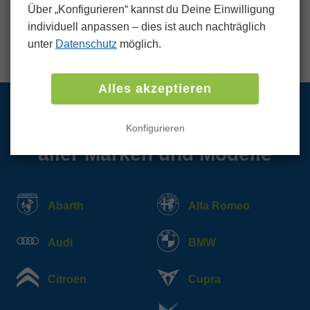
Über „Konfigurieren“ kannst du Deine Einwilligung
Umweltauswirkungen und fördern eine
individuell anpassen ‒ dies ist auch nachträglich
ressourcenschonende Praxis.
unter
Datenschutz
möglich.
Alles akzeptieren
Wir kaufen PKW und LKW
Konfigurieren
aller Marken und Modelle
Abarth
Alfa Romeo
Audi
BMW
Citroen
Cupra