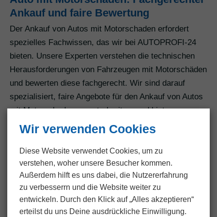
Ankauf und faire Bewertung
Der Ankauf von Autos mit Motorschaden erfordert
spezielles Fachwissen, das wir bei AUTOPROFI-24
bieten. Unsere Experten verstehen die technischen
Herausforderungen von Fahrzeugen mit Motorschäden
und bewerten diese fachgerecht. Wir sind darauf
spezialisiert, faire Angebote für den Ankauf von Autos
mit Motorschaden zu unterbreiten, und bieten unseren
Kunden somit eine zuverlässige Lösung für diese
Wir verwenden Cookies
spezielle Situation.
Diese Website verwendet Cookies, um zu
Fahrzeuge mit Unfallschaden:
verstehen, woher unsere Besucher kommen.
Transparente Bewertung und faire
Außerdem hilft es uns dabei, die Nutzer­erfahrung
Preise
zu verbesserrn und die Website weiter zu
entwickeln. Durch den Klick auf „Alles akzeptieren“
Fahrzeuge mit Unfallschaden sind oft mit
erteilst du uns Deine ausdrückliche Einwilligung.