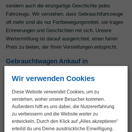
sondern auch die einzigartige Geschichte jedes
Fahrzeugs. Wir verstehen, dass Gebrauchtfahrzeuge
oft mehr sind als nur Fortbewegungsmittel, sie tragen
Erinnerungen und Geschichten mit sich. Unsere
Wertermittlung ist darauf ausgerichtet, einen fairen
Preis zu bieten, der Ihren Vorstellungen entspricht.
Gebrauchtwagen Ankauf in
Wincheringen
Wir verwenden Cookies
Unser Gebrauchtwagen Ankaufservice in
Wincheringen zeichnet sich durch faire und
Diese Website verwendet Cookies, um zu
marktgerechte Preise aus. Wir verstehen, dass Ihr
verstehen, woher unsere Besucher kommen.
Gebrauchtwagen für Sie einen hohen persönlichen
Außerdem hilft es uns dabei, die Nutzer­erfahrung
Wert haben kann. Daher bemühen wir uns, Ihnen ein
zu verbesserrn und die Website weiter zu
Angebot zu unterbreiten, das diesem Wert gerecht
entwickeln. Durch den Klick auf „Alles akzeptieren“
wird. Unsere transparente Vorgehensweise stellt
erteilst du uns Deine ausdrückliche Einwilligung.