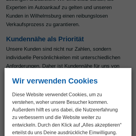
Experten im Autoankauf zu gelten und unseren
Kunden in Wilhelmsburg einen reibungslosen
Verkaufsprozess zu garantieren.
Kundennähe als Priorität
Unsere Kunden sind nicht nur Zahlen, sondern
individuelle Persönlichkeiten mit unterschiedlichen
Anforderungen. Daher ist Kundennähe für uns von
höchster Priorität. Unser flächendeckendes Netzwerk
Wir verwenden Cookies
ermöglicht es uns, Autoankauf in Wilhelmsburg
anzubieten. Egal, wo Sie sich befinden – unser Ziel ist
Diese Website verwendet Cookies, um zu
es, Ihren Standort zu erreichen und Ihnen einen
verstehen, woher unsere Besucher kommen.
bequemen und persönlichen Service zu bieten.
Außerdem hilft es uns dabei, die Nutzer­erfahrung
zu verbesserrn und die Website weiter zu
Einfacher Prozess für maximale
entwickeln. Durch den Klick auf „Alles akzeptieren“
Bequemlichkeit
erteilst du uns Deine ausdrückliche Einwilligung.