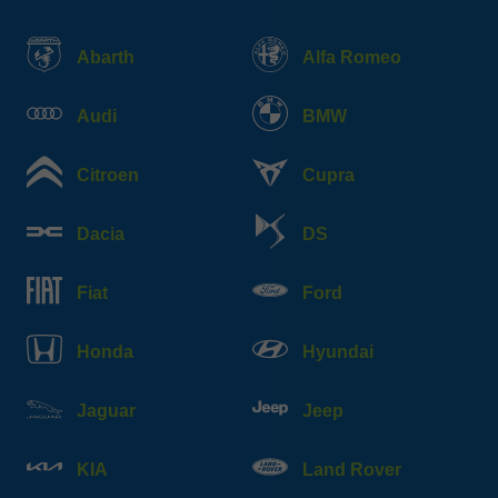
Abarth
Alfa Romeo
Audi
BMW
Citroen
Cupra
Dacia
DS
Fiat
Ford
Honda
Hyundai
Jaguar
Jeep
KIA
Land Rover