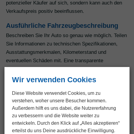
potenzieller Käufer auf sich, sondern kann auch den
Verkaufspreis positiv beeinflussen.
Ausführliche Fahrzeugbeschreibung
Beschreiben Sie Ihr Auto so genau wie möglich. Teilen
Sie Informationen zu technischen Spezifikationen,
Ausstattungsmerkmalen, Kilometerstand und
eventuellen Schäden mit. Eine transparente
Beschreibung ist von großer Bedeutung, um das
Vertrauen der Käufer zu gewinnen.
Wir verwenden Cookies
Effiziente Nutzung unseres Online-
Diese Website verwendet Cookies, um zu
Formulars
verstehen, woher unsere Besucher kommen.
Außerdem hilft es uns dabei, die Nutzer­erfahrung
Um den Verkaufsprozess zu vereinfachen, nutzen Sie
zu verbesserrn und die Website weiter zu
unser Online-Formular auf der Website. Hier können
entwickeln. Durch den Klick auf „Alles akzeptieren“
Sie alle relevanten Informationen zu Ihrem Fahrzeug
erteilst du uns Deine ausdrückliche Einwilligung.