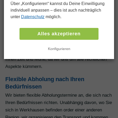
eingeben und eine schnelle Bewertung erhalten, ohne
Über „Konfigurieren“ kannst du Deine Einwilligung
persönlich vor Ort sein zu müssen.
individuell anpassen ‒ dies ist auch nachträglich
unter
Datenschutz
möglich.
Unterstützung bei bürokratischen
Formalitäten
Alles akzeptieren
Wenn Sie sich für den Autoankauf über uns
entscheiden, übernehmen wir alle bürokratischen
Konfigurieren
Formalitäten, einschließlich der Abmeldung. Das spart
Ihnen Zeit und Mühe, da wir uns um alle rechtlichen
Aspekte kümmern.
Flexible Abholung nach Ihren
Bedürfnissen
Wir bieten flexible Abholungstermine an, die sich nach
Ihren Bedürfnissen richten. Unabhängig davon, wo Sie
sich in Werkhausen befinden order einer anderen
Region, wir organisieren den Transport und kommen