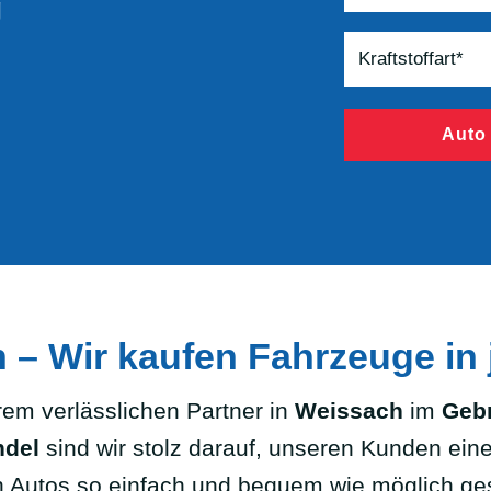
g
Auto
 – Wir kaufen Fahrzeuge in
m verlässlichen Partner in
Weissach
im
Geb
ndel
sind wir stolz darauf, unseren Kunden ein
 Autos so einfach und bequem wie möglich gest