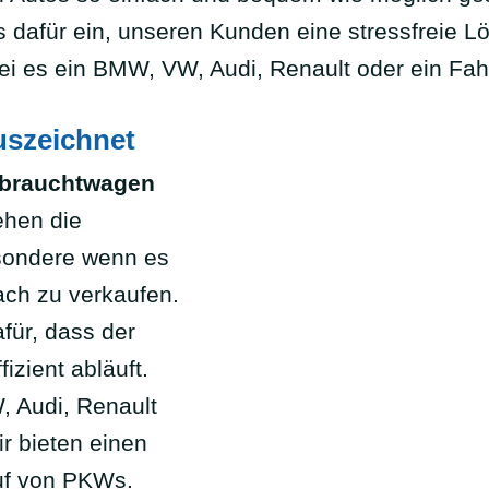
ns dafür ein, unseren Kunden eine stressfreie 
 sei es ein BMW, VW, Audi, Renault oder ein F
uszeichnet
brauchtwagen
ehen die
sondere wenn es
ach zu verkaufen.
für, dass der
izient abläuft.
, Audi, Renault
r bieten einen
uf von PKWs.