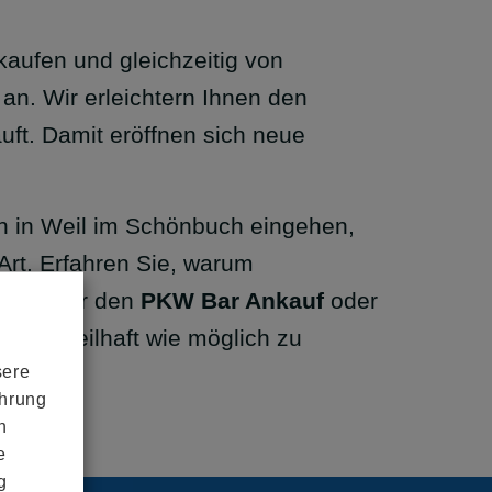
kaufen und gleichzeitig von
an. Wir erleichtern Ihnen den
uft. Damit eröffnen sich neue
en in Weil im Schönbuch eingehen,
 Art. Erfahren Sie, warum
sei es für den
PKW Bar Ankauf
oder
nd vorteilhaft wie möglich zu
sere
ahrung
n
e
g