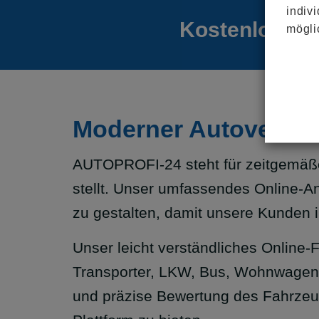
indiv
Kostenloses 
mögli
Moderner Autoverkauf
AUTOPROFI-24 steht für zeitgemäßen
stellt. Unser umfassendes Online-An
zu gestalten, damit unsere Kunden 
Unser leicht verständliches Online-
Transporter, LKW, Bus, Wohnwagen, 
und präzise Bewertung des Fahrzeugs