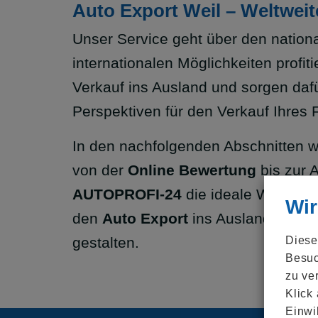
Auto Export Weil – Weltweit
Unser Service geht über den nationa
internationalen Möglichkeiten profit
Verkauf ins Ausland und sorgen dafü
Perspektiven für den Verkauf Ihres 
In den nachfolgenden Abschnitten we
von der
Online Bewertung
bis zur 
AUTOPROFI-24
die ideale Wahl ist
Wir
den
Auto Export
ins Ausland. Wir s
Diese
gestalten.
Besuc
zu ve
Klick
Einwi