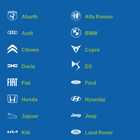
Abarth
Alfa Romeo
Audi
BMW
Citroen
Cupra
Dacia
DS
Fiat
Ford
Honda
Hyundai
Jaguar
Jeep
KIA
Land Rover