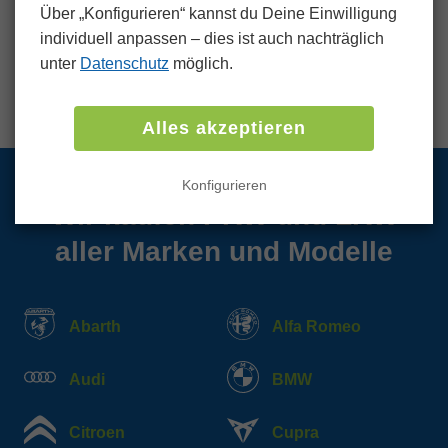
Über „Konfigurieren“ kannst du Deine Einwilligung
für einen sicheren und transparenten
individuell anpassen ‒ dies ist auch nachträglich
Verkaufsprozess, bei dem die Zufriedenheit unserer
unter
Datenschutz
möglich.
Kunden an erster Stelle steht.
Alles akzeptieren
Konfigurieren
Wir kaufen PKW und LKW
aller Marken und Modelle
Abarth
Alfa Romeo
Audi
BMW
Citroen
Cupra