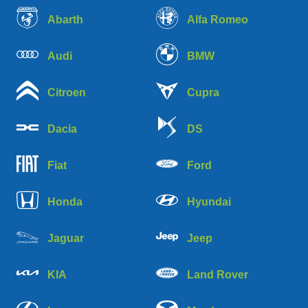
Abarth
Alfa Romeo
Audi
BMW
Citroen
Cupra
Dacia
DS
Fiat
Ford
Honda
Hyundai
Jaguar
Jeep
KIA
Land Rover