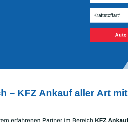
g
Auto
 – KFZ Ankauf aller Art mit
em erfahrenen Partner im Bereich
KFZ Ankauf 