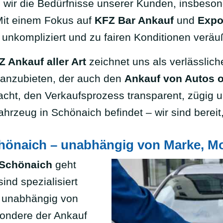
 wir die Bedürfnisse unserer Kunden, insbeson
Mit einem Fokus auf
KFZ Bar Ankauf
und
Expo
 unkompliziert und zu fairen Konditionen verä
Z Ankauf aller Art
zeichnet uns als verlässlich
 anzubieten, der auch den
Ankauf von Autos 
acht, den Verkaufsprozess transparent, zügig u
ahrzeug in Schönaich befindet – wir sind bere
önaich – unabhängig von Marke, Mo
 Schönaich
geht
ind spezialisiert
, unabhängig von
sondere der Ankauf