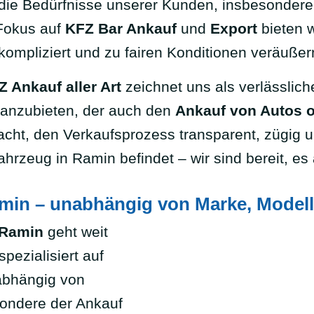
die Bedürfnisse unserer Kunden, insbesonder
Fokus auf
KFZ Bar Ankauf
und
Export
bieten w
kompliziert und zu fairen Konditionen veräuße
Z Ankauf aller Art
zeichnet uns als verlässlich
 anzubieten, der auch den
Ankauf von Autos 
acht, den Verkaufsprozess transparent, zügig u
ahrzeug in Ramin befindet – wir sind bereit, 
in – unabhängig von Marke, Modell
 Ramin
geht weit
pezialisiert auf
abhängig von
sondere der Ankauf