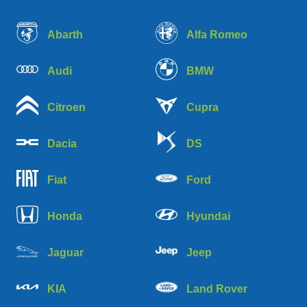
Abarth
Alfa Romeo
Audi
BMW
Citroen
Cupra
Dacia
DS
Fiat
Ford
Honda
Hyundai
Jaguar
Jeep
KIA
Land Rover