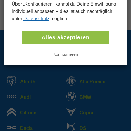
jedem Schritt zu helfen und sicherzustellen, dass Sie
Über „Konfigurieren“ kannst du Deine Einwilligung
einen fairen Preis für Ihr Fahrzeug erhalten.
individuell anpassen ‒ dies ist auch nachträglich
unter
Datenschutz
möglich.
Alles akzeptieren
Wir kaufen PKW und LKW
Konfigurieren
aller Marken und Modelle
Abarth
Alfa Romeo
Audi
BMW
Citroen
Cupra
Dacia
DS