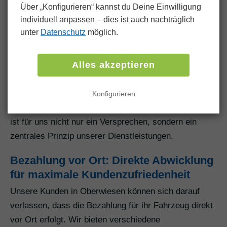
Über „Konfigurieren“ kannst du Deine Einwilligung
Wir legen großen Wert auf transparente
individuell anpassen ‒ dies ist auch nachträglich
Kommunikation während des gesamten
unter
Datenschutz
möglich.
Verkaufsprozesses. Nach der Autoverwertung und der
Abwicklung der Formalitäten halten wir unsere Kunden
Alles akzeptieren
stets auf dem Laufenden. Wir informieren über den
Fortschritt der Autoverwertung, den Abschluss der
Formalitäten und stehen jederzeit zur Verfügung, um
Konfigurieren
Fragen zu beantworten. Transparente Kommunikation
ist für uns nicht nur ein Versprechen, sondern ein
zentrales Prinzip unserer Dienstleistungen.
Bezahlung vor Ort: Direkte Abwicklung
für maximale Kundenzufriedenheit
Unsere Kunden in Oberwiesen können sich darauf
verlassen, dass die Bezahlung für ihr Fahrzeug direkt
vor Ort erfolgt. Wir bieten verschiedene