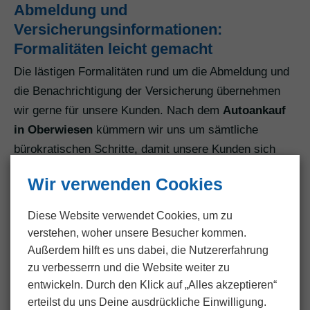
Abmeldung und
Versicherungsinformationen:
Formalitäten leicht gemacht
Die lästigen Formalitäten rund um die Abmeldung und
die Benachrichtigung der Versicherung übernehmen
wir gerne für unsere Kunden. Nach dem
Autoankauf
in Oberwiesen
kümmern wir uns um sämtliche
bürokratischen Schritte, damit unsere Kunden sich
darauf konzentrieren können, ihren Verkaufserlös zu
Wir verwenden Cookies
genießen. Von der Abmeldung beim
Straßenverkehrsamt bis zur Kommunikation mit der
Diese Website verwendet Cookies, um zu
Versicherung – wir erledigen alle notwendigen
verstehen, woher unsere Besucher kommen.
Formalitäten gründlich und zeitnah.
Außerdem hilft es uns dabei, die Nutzer­erfahrung
zu verbesserrn und die Website weiter zu
Transparente Kommunikation: Kunden
entwickeln. Durch den Klick auf „Alles akzeptieren“
immer auf dem Laufenden halten
erteilst du uns Deine ausdrückliche Einwilligung.