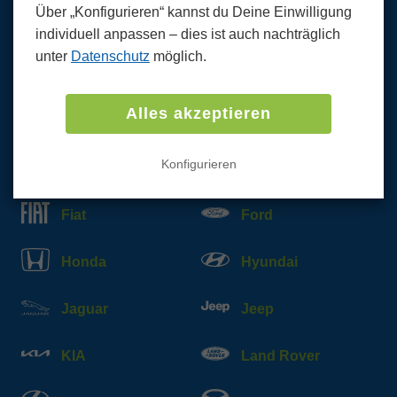
Über „Konfigurieren“ kannst du Deine Einwilligung
Abarth
Alfa Romeo
individuell anpassen ‒ dies ist auch nachträglich
unter
Datenschutz
möglich.
Audi
BMW
Alles akzeptieren
Citroen
Cupra
Konfigurieren
Dacia
DS
Fiat
Ford
Honda
Hyundai
Jaguar
Jeep
KIA
Land Rover