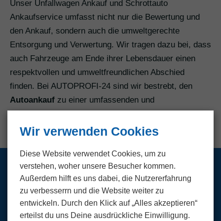
Unser Unfallwagen Ankauf und Schrottauto
Ankaufservice umfasst nicht nur die Bewertung und
den Ankauf, sondern auch die umweltgerechte
Entsorgung und Verwertung. Wir tragen dazu bei, dass
auch Fahrzeuge am Ende ihrer Lebensdauer einen
respektvollen und umweltfreundlichen Abschied
finden. Bei AUTOPROFI-24 sind wir bestrebt, den
Autoankauf
zu einer umfassenden und
zufriedenstellenden Erfahrung zu machen.
Wir verwenden Cookies
Diese Website verwendet Cookies, um zu
verstehen, woher unsere Besucher kommen.
Wir kaufen PKW und LKW
Außerdem hilft es uns dabei, die Nutzer­erfahrung
zu verbesserrn und die Website weiter zu
aller Marken und Modelle
entwickeln. Durch den Klick auf „Alles akzeptieren“
erteilst du uns Deine ausdrückliche Einwilligung.