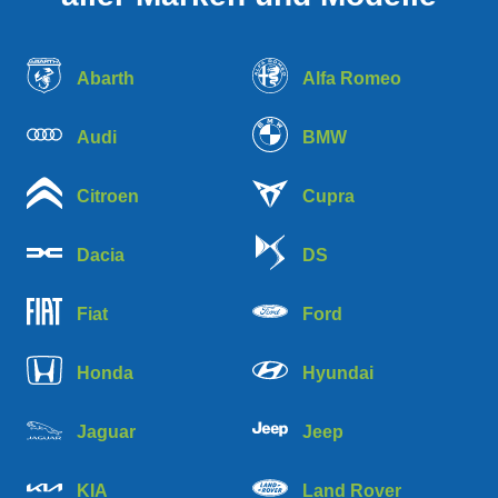
Abarth
Alfa Romeo
Audi
BMW
Citroen
Cupra
Dacia
DS
Fiat
Ford
Honda
Hyundai
Jaguar
Jeep
KIA
Land Rover