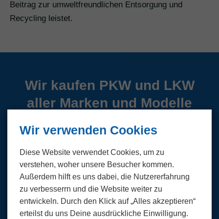
Beitrag zur umweltfreundlichen Entsorgung und
Recycling leistet.
Wir kaufen PKW und LKW
aller Marken und Modelle
Wir verwenden Cookies
Abarth
Alfa Romeo
Diese Website verwendet Cookies, um zu
verstehen, woher unsere Besucher kommen.
Audi
BMW
Außerdem hilft es uns dabei, die Nutzer­erfahrung
zu verbesserrn und die Website weiter zu
Citroen
Cupra
entwickeln. Durch den Klick auf „Alles akzeptieren“
erteilst du uns Deine ausdrückliche Einwilligung.
Dacia
DS