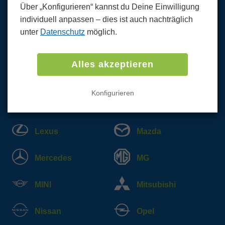
Über „Konfigurieren“ kannst du Deine Einwilligung
individuell anpassen ‒ dies ist auch nachträglich
Fiat
Ford
unter
Datenschutz
möglich.
Honda
Hyundai
Alles akzeptieren
Jaguar
Jeep
Konfigurieren
KIA
Land Rover
Lexus
Mazda
Mercedes
MG
MINI
Mitsubishi
Nissan
Opel