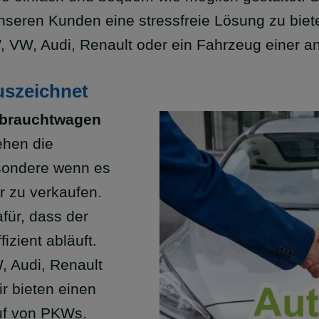
 unseren Kunden eine stressfreie Lösung zu biet
, VW, Audi, Renault oder ein Fahrzeug einer a
uszeichnet
brauchtwagen
ehen die
sondere wenn es
r zu verkaufen.
für, dass der
izient abläuft.
, Audi, Renault
r bieten einen
uf von PKWs.