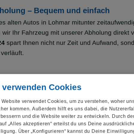
bholung – Bequem und einfach
es alten Autos in Lohmar mitunter zeitaufwendi
 wir Ihr Fahrzeug mit unserer Abholung direkt 
24
spart Ihnen nicht nur Zeit und Aufwand, sond
verläuft.
 verwenden Cookies
Angebot einholen!
 Website verwendet Cookies, um zu verstehen, woher un
her kommen. Außerdem hilft es uns dabei, die Nutzer­erf
rbesserrn und die Website weiter zu entwickeln. Durch de
 auf „Alles akzeptieren“ erteilst du uns Deine ausdrücklich
lligung. Über „Konfigurieren“ kannst du Deine Einwilligun