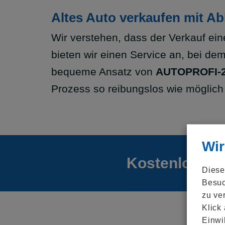
Altes Auto verkaufen mit A
Wir verstehen, dass der Verkauf ein
bieten wir einen Service an, bei dem
bequeme Ansatz von
AUTOPROFI-
Prozess so reibungslos wie möglich 
Wir
Kostenloses 
Diese
Besuc
zu ve
Klick
Einwi