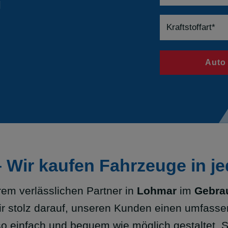
g
Auto
 Wir kaufen Fahrzeuge in j
m verlässlichen Partner in
Lohmar
im
Gebra
ir stolz darauf, unseren Kunden einen umfasse
o einfach und bequem wie möglich gestaltet. S