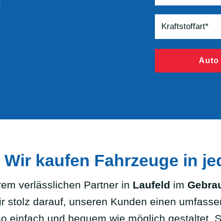
g
Auto
 Wir kaufen Fahrzeuge in j
m verlässlichen Partner in
Laufeld
im
Gebra
ir stolz darauf, unseren Kunden einen umfasse
o einfach und bequem wie möglich gestaltet. S