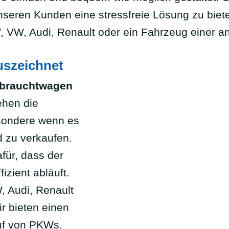
unseren Kunden eine stressfreie Lösung zu biet
, VW, Audi, Renault oder ein Fahrzeug einer a
uszeichnet
brauchtwagen
ehen die
sondere wenn es
d zu verkaufen.
für, dass der
izient abläuft.
, Audi, Renault
r bieten einen
uf von PKWs.