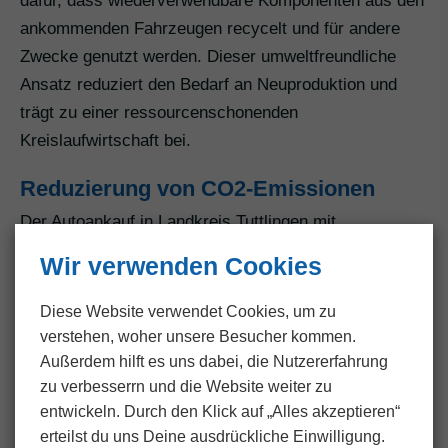
dafür, dass wiederverwendbare Komponenten aus den
ankommenden Fahrzeugen recycelt und für andere
Zwecke genutzt werden. Dieser umweltfreundliche
Ansatz reduziert den Bedarf an Neuproduktion und
trägt zu einer ressourcenschonenden
Kreislaufwirtschaft bei.
Reduzierung von CO2-Emissionen
Der Autoankauf in Landkreis Tuttlingen mit
AUTOPROFI-24 fördert auch die Reduzierung von
Wir verwenden Cookies
CO2-Emissionen. Durch die effiziente Logistik und
den Einsatz moderner Fahrzeuge für den Abtransport
Diese Website verwendet Cookies, um zu
minimieren wir den ökologischen Fußabdruck im
verstehen, woher unsere Besucher kommen.
gesamten Abwicklungsprozess. Dies kommt nicht nur
Außerdem hilft es uns dabei, die Nutzer­erfahrung
zu verbesserrn und die Website weiter zu
der Umwelt zugute, sondern trägt auch zur Schonung
entwickeln. Durch den Klick auf „Alles akzeptieren“
der natürlichen Ressourcen bei.
erteilst du uns Deine ausdrückliche Einwilligung.