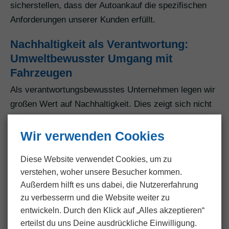
sicherstellen, dass der Autoankauf die spezifischen
Anforderungen unserer Kunden erfüllt.
Nachhaltigkeit als Verantwortung:
Umweltbewusster Umgang mit
Fahrzeugen
Als verantwortungsbewusstes Unternehmen legen wir
großen Wert auf Nachhaltigkeit. Dies zeigt sich nicht
nur im Umgang mit Fahrzeugen in einem schlechten
Zustand, sondern auch in unserer umweltfreundlichen
Wir verwenden Cookies
Entsorgung und Verwertung. Wir sind bestrebt,
Diese Website verwendet Cookies, um zu
unseren Teil zum Umweltschutz beizutragen und
verstehen, woher unsere Besucher kommen.
sicherzustellen, dass selbst Fahrzeuge am Ende ihrer
Außerdem hilft es uns dabei, die Nutzer­erfahrung
Lebensdauer respektvoll behandelt werden.
zu verbesserrn und die Website weiter zu
entwickeln. Durch den Klick auf „Alles akzeptieren“
Insgesamt streben wir danach, nicht nur ein
erteilst du uns Deine ausdrückliche Einwilligung.
Unternehmen für
Autoankauf in Landau
zu sein,