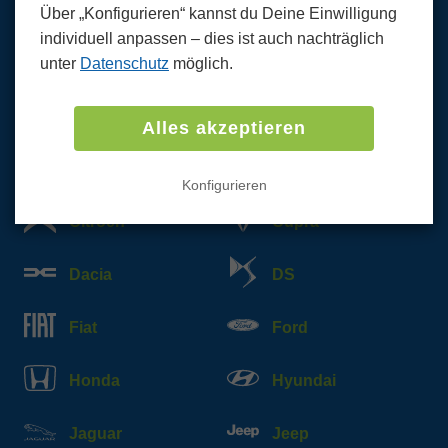
Wir kaufen PKW und LKW
Über „Konfigurieren“ kannst du Deine Einwilligung
aller Marken und Modelle
individuell anpassen ‒ dies ist auch nachträglich
unter
Datenschutz
möglich.
Abarth
Alfa Romeo
Alles akzeptieren
Audi
BMW
Konfigurieren
Citroen
Cupra
Dacia
DS
Fiat
Ford
Honda
Hyundai
Jaguar
Jeep