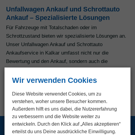
Unfallwagen Ankauf und Schrottauto
Ankauf – Spezialisierte Lösungen
Für Fahrzeuge mit Totalschaden oder im
Schrottzustand bieten wir spezialisierte Lösungen an.
Unser Unfallwagen Ankauf und Schrottauto
Ankaufservice in Kalkar umfasst nicht nur die
Bewertung und den Ankauf, sondern auch die
umweltgerechte Entsorgung und Verwertung. Wir
verstehen die besonderen Herausforderungen bei
Wir verwenden Cookies
solchen Fahrzeugen und bieten eine umfassende
Diese Website verwendet Cookies, um zu
Betreuung von der Abholung bis zur Entsorgung.
verstehen, woher unsere Besucher kommen.
Außerdem hilft es uns dabei, die Nutzer­erfahrung
zu verbesserrn und die Website weiter zu
entwickeln. Durch den Klick auf „Alles akzeptieren“
erteilst du uns Deine ausdrückliche Einwilligung.