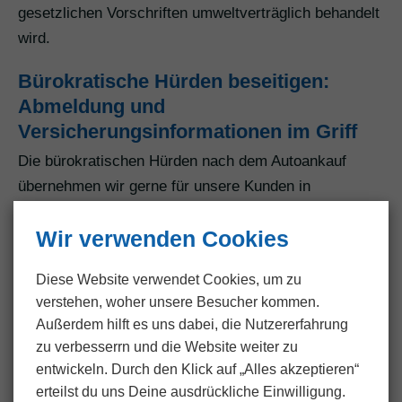
gesetzlichen Vorschriften umweltverträglich behandelt
wird.
Bürokratische Hürden beseitigen:
Abmeldung und
Versicherungsinformationen im Griff
Die bürokratischen Hürden nach dem Autoankauf
übernehmen wir gerne für unsere Kunden in
Hedersleben. Von der Abmeldung beim
Wir verwenden Cookies
Straßenverkehrsamt bis zur Benachrichtigung der
Versicherung erledigen wir sämtliche Formalitäten
Diese Website verwendet Cookies, um zu
gründlich und zeitnah. Unsere Kunden können sich
verstehen, woher unsere Besucher kommen.
entspannt zurücklehnen, während wir uns um die
Außerdem hilft es uns dabei, die Nutzer­erfahrung
Abwicklung aller notwendigen Schritte kümmern.
zu verbesserrn und die Website weiter zu
Unsere klare Kommunikation sorgt dafür, dass unsere
entwickeln. Durch den Klick auf „Alles akzeptieren“
Kunden stets auf dem Laufenden sind.
erteilst du uns Deine ausdrückliche Einwilligung.