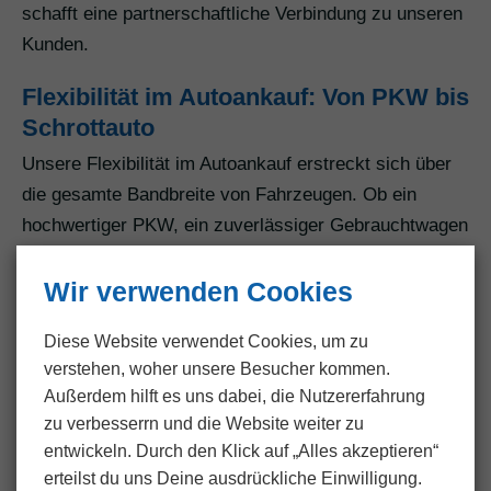
schafft eine partnerschaftliche Verbindung zu unseren
Kunden.
Flexibilität im Autoankauf: Von PKW bis
Schrottauto
Unsere Flexibilität im Autoankauf erstreckt sich über
die gesamte Bandbreite von Fahrzeugen. Ob ein
hochwertiger PKW, ein zuverlässiger Gebrauchtwagen
oder sogar ein Schrottauto – wir sind bereit, vielfältige
Wir verwenden Cookies
Fahrzeuge anzukaufen. Diese Flexibilität ermöglicht
es uns, nicht nur als Anlaufstelle für den klassischen
Diese Website verwendet Cookies, um zu
Autoankauf zu dienen, sondern auch als Partner für
verstehen, woher unsere Besucher kommen.
besondere Fälle wie den Schrottauto Ankauf.
Außerdem hilft es uns dabei, die Nutzer­erfahrung
zu verbesserrn und die Website weiter zu
Umfassender Gebrauchtwagen Ankauf:
entwickeln. Durch den Klick auf „Alles akzeptieren“
Von Luxus bis Alltag
erteilst du uns Deine ausdrückliche Einwilligung.