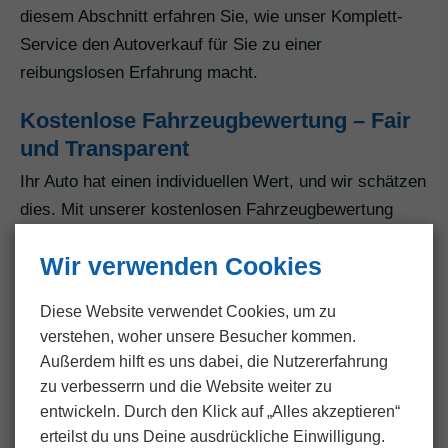
diesem Abschnitt erfahren Sie, wie unser Komplett-
Service den Autoverkauf für Sie zu einer
reibungslosen Erfahrung macht.
Kostenlose Fahrzeugbewertung – Fair
und Transparent
Ihr Auto hat einen individuellen Wert, und wir schätzen
dies. Mit unserer kostenlosen Fahrzeugbewertung
beginnt der Prozess. Über unser benutzerfreundliches
Wir verwenden Cookies
Online-Formular können Sie alle relevanten
Informationen zu Ihrem Fahrzeug eingeben. Unser
Diese Website verwendet Cookies, um zu
erfahrenes Team analysiert sorgfältig die Daten, um
verstehen, woher unsere Besucher kommen.
eine transparente und faire Bewertung zu erstellen. So
Außerdem hilft es uns dabei, die Nutzer­erfahrung
können Sie sicher sein, dass Sie einen
zu verbesserrn und die Website weiter zu
marktgerechten Preis für Ihr Fahrzeug erhalten.
entwickeln. Durch den Klick auf „Alles akzeptieren“
erteilst du uns Deine ausdrückliche Einwilligung.