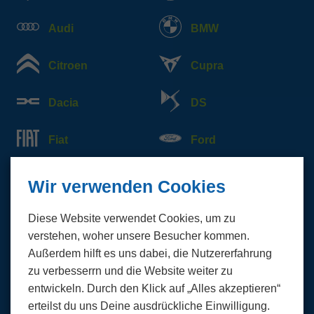
Audi
BMW
Citroen
Cupra
Dacia
DS
Fiat
Ford
Honda
Hyundai
Wir verwenden Cookies
Jaguar
Jeep
Diese Website verwendet Cookies, um zu
verstehen, woher unsere Besucher kommen.
KIA
Land Rover
Außerdem hilft es uns dabei, die Nutzer­erfahrung
zu verbesserrn und die Website weiter zu
entwickeln. Durch den Klick auf „Alles akzeptieren“
Lexus
Mazda
erteilst du uns Deine ausdrückliche Einwilligung.