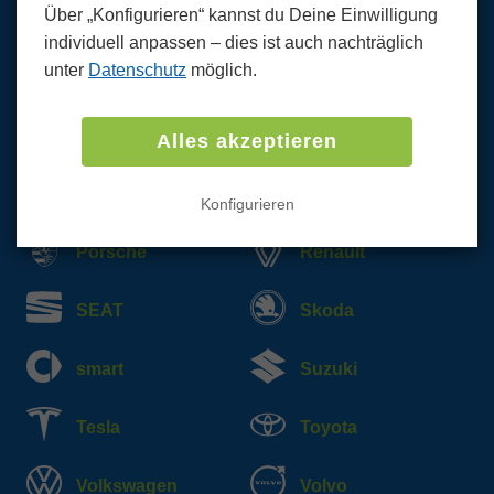
Über „Konfigurieren“ kannst du Deine Einwilligung
Mercedes
MG
individuell anpassen ‒ dies ist auch nachträglich
unter
Datenschutz
möglich.
MINI
Mitsubishi
Nissan
Opel
Alles akzeptieren
Peugeot
Polestar
Konfigurieren
Porsche
Renault
SEAT
Skoda
smart
Suzuki
Tesla
Toyota
Volkswagen
Volvo