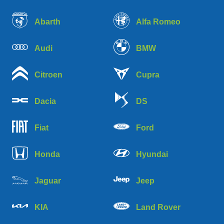
Abarth
Alfa Romeo
Audi
BMW
Citroen
Cupra
Dacia
DS
Fiat
Ford
Honda
Hyundai
Jaguar
Jeep
KIA
Land Rover