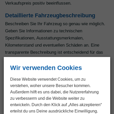
Verkaufspreis positiv beeinflussen.
Detaillierte Fahrzeugbeschreibung
Beschreiben Sie Ihr Fahrzeug so genau wie möglich.
Geben Sie Informationen zu technischen
Spezifikationen, Ausstattungsmerkmalen,
Kilometerstand und eventuellen Schäden an. Eine
transparente Beschreibung ist entscheidend für das
Vertrauen der Käufer.
Wir verwenden Cookies
Nutzung unseres Online Formulars
Diese Website verwendet Cookies, um zu
Um den Verkaufsprozess zu vereinfachen, nutzen Sie
verstehen, woher unsere Besucher kommen.
unser Online Formular auf der Website. Hier können
Außerdem hilft es uns dabei, die Nutzer­erfahrung
Sie alle relevanten Informationen zu Ihrem Fahrzeug
zu verbesserrn und die Website weiter zu
eingeben und eine schnelle Bewertung erhalten, ohne
entwickeln. Durch den Klick auf „Alles akzeptieren“
persönlich vor Ort sein zu müssen.
erteilst du uns Deine ausdrückliche Einwilligung.