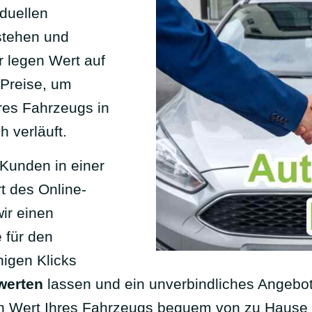
iduellen
stehen und
r legen Wert auf
 Preise, um
hres Fahrzeugs in
h verläuft.
 Kunden in einer
t des Online-
ir einen
 für den
nigen Klicks
werten
lassen und ein unverbindliches Angebot 
en Wert Ihres Fahrzeugs bequem von zu Hause 