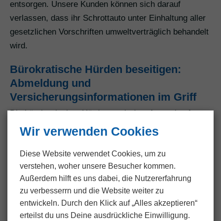
entsorgen. Unsere Kunden können sich darauf
verlassen, dass ihr Schrottauto unter Einhaltung aller
gesetzlichen Vorschriften umweltverträglich behandelt
wird.
Bürokratische Hürden beseitigen:
Abmeldung und
Versicherungsinformationen im Griff
Die bürokratischen Hürden nach dem Autoankauf
übernehmen wir gerne für unsere Kunden in
Wir verwenden Cookies
Bargischow. Von der Abmeldung beim
Diese Website verwendet Cookies, um zu
Straßenverkehrsamt bis zur Benachrichtigung der
verstehen, woher unsere Besucher kommen.
Versicherung erledigen wir sämtliche Formalitäten
Außerdem hilft es uns dabei, die Nutzer­erfahrung
gründlich und zeitnah. Unsere Kunden können sich
zu verbesserrn und die Website weiter zu
entspannt zurücklehnen, während wir uns um die
entwickeln. Durch den Klick auf „Alles akzeptieren“
Abwicklung aller notwendigen Schritte kümmern.
erteilst du uns Deine ausdrückliche Einwilligung.