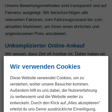
Unsere Bewertungsmethoden sind transparent und auf
Fairness ausgelegt. Wir berücksichtigen alle
relevanten Faktoren, vom Fahrzeugzustand bis zum
aktuellen Marktwert, um Ihnen einen ehrlichen und
angemessenen Preis anzubieten.
Unkomplizierter Online-Ankauf
Wir wissen, dass Zeit oft kostbar ist. Daher haben wir
einen unkomplizierten Online-Ankaufsprozess
Wir verwenden Cookies
entwickelt. Mit nur wenigen Klicks können Sie Ihr
Fahrzeug anbieten und erhalten eine kostenlose
Diese Website verwendet Cookies, um zu
Bewertung. Diese zeitgemäße Methode ermöglicht
verstehen, woher unsere Besucher kommen.
eine bequeme Kontaktaufnahme und spart Ihnen
Außerdem hilft es uns dabei, die Nutzer­erfahrung
wertvolle Zeit.
zu verbesserrn und die Website weiter zu
entwickeln. Durch den Klick auf „Alles akzeptieren“
Flexible Annahme aller Fahrzeugtypen
erteilst du uns Deine ausdrückliche Einwilligung.