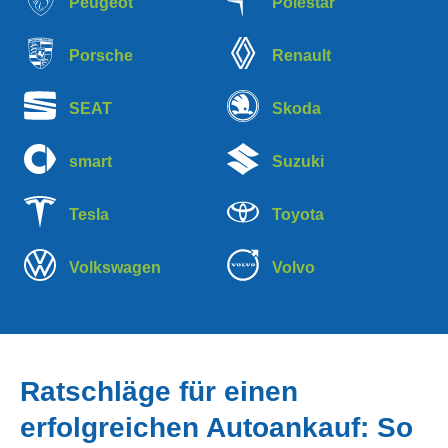
Peugeot
Polestar
Porsche
Renault
SEAT
Skoda
smart
Suzuki
Tesla
Toyota
Volkswagen
Volvo
Ratschläge für einen
erfolgreichen Autoankauf: So