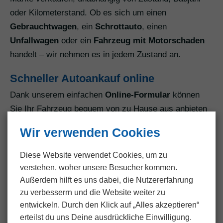
oder Kilometerstand. Ob es sich um einen
Gebrauchtwagen
, ein
Schrottauto
, einen
Unfallwagen
oder ein
Fahrzeug mit Motorschaden
handelt – wir nehmen es in jedem Zustand an.
Schneller Autoankauf online
Dank unserem einfachen
Online-Formular
können
Sie Ihr Fahrzeug bequem von zu Hause aus anbieten
und kostenlos bewerten lassen. Dies spart Zeit und
Wir verwenden Cookies
Aufwand, den Sie sonst bei anderen
Verkaufsmethoden investieren müssten.
Diese Website verwendet Cookies, um zu
verstehen, woher unsere Besucher kommen.
Kostenlose Fahrzeugabholung
Außerdem hilft es uns dabei, die Nutzer­erfahrung
deutschlandweit
zu verbesserrn und die Website weiter zu
Ein besonderes Highlight unseres Services ist die
entwickeln. Durch den Klick auf „Alles akzeptieren“
erteilst du uns Deine ausdrückliche Einwilligung.
kostenlose Abholung Ihres Fahrzeugs
, egal wo Sie