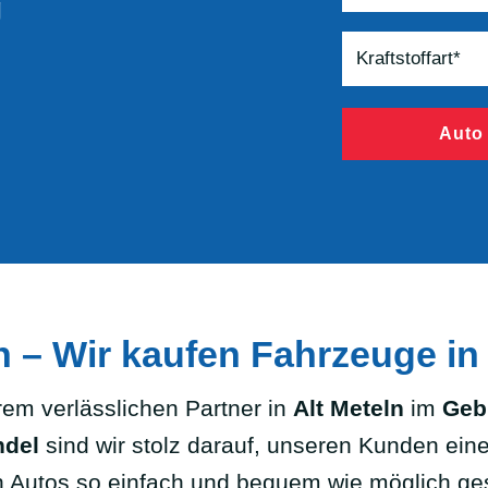
g
Auto
n – Wir kaufen Fahrzeuge i
m verlässlichen Partner in
Alt Meteln
im
Geb
ndel
sind wir stolz darauf, unseren Kunden ein
 Autos so einfach und bequem wie möglich gest