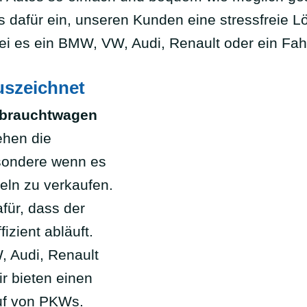
ns dafür ein, unseren Kunden eine stressfreie 
 sei es ein BMW, VW, Audi, Renault oder ein F
uszeichnet
brauchtwagen
ehen die
sondere wenn es
teln zu verkaufen.
für, dass der
izient abläuft.
, Audi, Renault
r bieten einen
uf von PKWs.